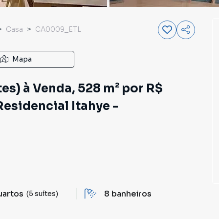
Casa
CA0009_ETL
Mapa
es) à Venda, 528 m² por R$
esidencial Itahye -
uartos
8
banheiros
(5 suítes)