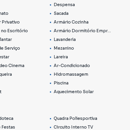
Despensa
nato
Sacada
 Privativo
Armário Cozinha
 no Escritório
Armário Dormitório Empregada
ressivo a partir de 2016, hoje encontra-se no radar
 de outras regiões e procura por um condomínio
Jantar
Lavanderia
ocalizado.
de Serviço
Mezanino
estar
Lareira
ídeo Cinema
Ar-Condicionado
queira
Hidromassagem
Piscina
t
Aquecimento Solar
doteca
Quadra Poliesportiva
e Festas
Circuito Interno TV