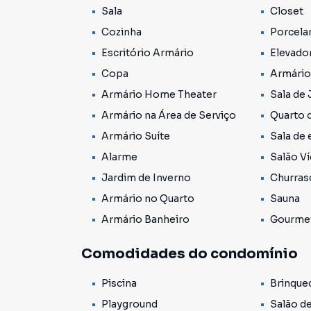
Sala
Closet
Ar condicionado em todos ambientes;
Aspirador central.
Cozinha
Porcela
Escritório Armário
Elevador
Sobre o Condomínio Itahyê Residencial:
Copa
Armário
Lançado em 2008 mas com desenvolvimento exp
como uma das principais buscas por quem vem
Armário Home Theater
Sala de 
moderno, completo e estrategicamente bem l
Armário na Área de Serviço
Quarto 
Sua área de lazer conta com:
Armário Suíte
Sala de 
• Academia completa com personal trainer;
Alarme
Salão V
• Piscina adulto e infantil;
• Piscina aquecida – adultos e infantil;
Jardim de Inverno
Churras
• Playground;
Armário no Quarto
Sauna
• Espaço Bar;
Armário Banheiro
Gourme
• Mini Market;
• Quiosque com Churrasqueira;
Comodidades do condomínio
• Quadra Poliesportiva;
• Quadra de Beach Tênis;
Piscina
Brinque
• Quadras de Tênis;
• Salão de Festas;
Playground
Salão d