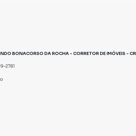
mos diversos imóveis em Santana de Parnaíba,
mos uma equipe de marketing digital focada em
de Parnaíba, o que aumenta muito o número de contatos
maior chance de vender ou alugar seu imóvel mais
gramadores, corretores treinados e uma central de
ios e inquilinos.
ANDO BONACORSO DA ROCHA - CORRETOR DE IMÓVEIS - CR
89-2781
co