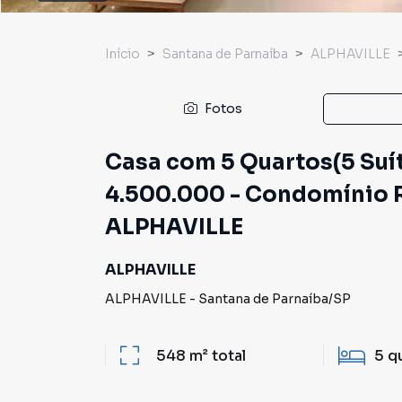
Início
Santana de Parnaíba
ALPHAVILLE
Fotos
Casa com 5 Quartos(5 Suít
4.500.000 - Condomínio R
ALPHAVILLE
ALPHAVILLE
ALPHAVILLE
-
Santana de Parnaíba
/
SP
548 m²
total
5
q