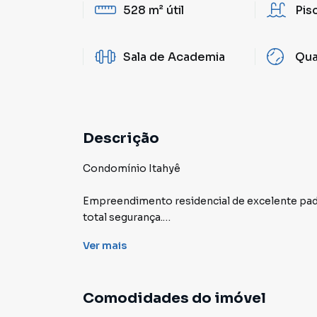
528 m²
útil
Pis
Sala de Academia
Qua
Descrição
Condomínio Itahyê
Empreendimento residencial de excelente padrão, com terreno
total segurança.
Ver
mais
Localizado ao lado da reserva da mata do Tamb
5 suítes;
Living com pé direito duplo;
Comodidades do imóvel
Muita iluminação natural;
Design diferenciado;