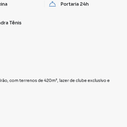
cina
Portaria 24h
dra Tênis
s de 420m², lazer de clube exclusivo e
oré.