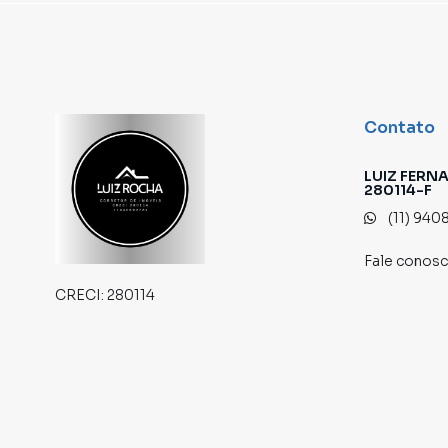
imobiliárias tradicionais. Já vendemos e loca
especialmente em ALPHAVILLE. Isso porque te
produzir campanhas específicas para Santana 
interessados e tendo como consequência uma 
rápido. Contamos também com um time de pro
atendimento preparada para atender proprietár
Contato
LUIZ FERN
280114-F
(11) 940
Fale conos
CRECI:
280114