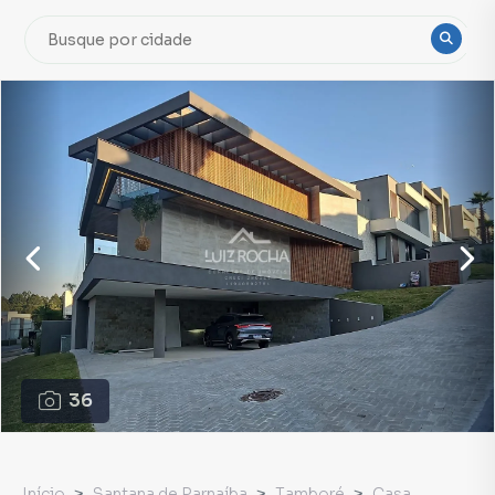
36
Início
Santana de Parnaíba
Tamboré
Casa