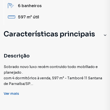
6
banheiros
597 m²
útil
Características principais
Quadra Poliesportiva
Hidromassagem
Descrição
Churrasqueira
Sobrado novo luxo recém contruido todo mobiliado e
planejado .
Ar-Condicionado
com 4 dormitórios à venda, 597 m² - Tamboré 11 Santana
de Parnaíba/SP
Piscina
IPTU 500
Ver
mais
Condomínio: 1900 reais
Valor : 15 milhões