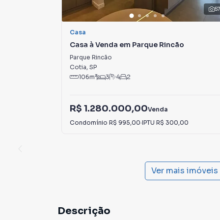
5
Casa
Casa à Venda em Parque Rincão
Parque Rincão
Cotia
,
SP
106
m²
3
4
2
R$ 1.280.000,00
Venda
Condomínio
R$ 995,00
·
IPTU
R$ 300,00
Ver mais imóveis
Descrição