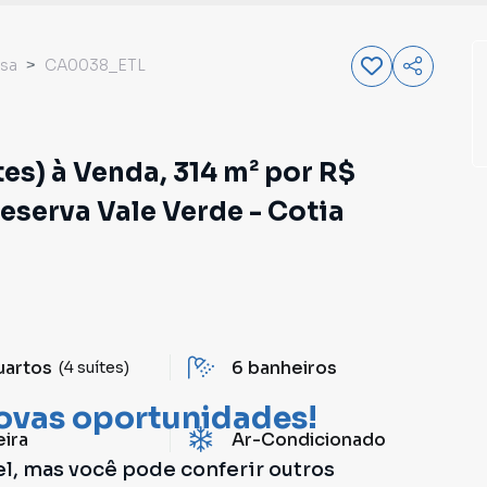
sa
CA0038_ETL
es) à Venda, 314 m² por R$
serva Vale Verde - Cotia
uartos
6
banheiros
(4 suítes)
ovas oportunidades!
eira
Ar-Condicionado
el, mas você pode conferir outros