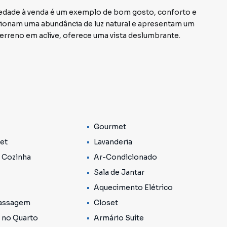
edade à venda é um exemplo de bom gosto, conforto e
cionam uma abundância de luz natural e apresentam um
erreno em aclive, oferece uma vista deslumbrante.
lanejados, destaca-se a suíte master com um lindo
ada encantadora. As salas estão integradas,
ra, televisão e jantar, que se conecta
espensa.
om churrasqueira, pia, espaço para festas, banheiro e
Gourmet
ntos de relaxamento e entretenimento.
Pet
Lavanderia
 um condomínio com excelente lazer e segurança. O clube
 Cozinha
Ar-Condicionado
didades, como piscina, quadra poliesportiva,
Sala de Jantar
e festas, playground e salão de jogos.
Aquecimento Elétrico
ares, no km 30, e a apenas 2 km do centro de Cotia,
assagem
Closet
.
 no Quarto
Armário Suíte