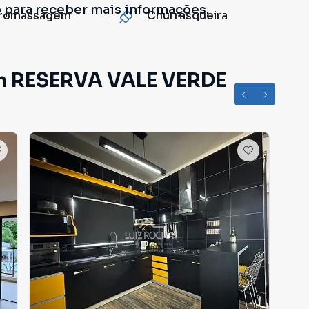
o para receber mais informações.
dromassagem
Churrasqueira
em RESERVA VALE VERDE