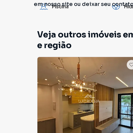
em nosso site ou deixar seu contat
Piscina
Hi
Veja outros imóveis 
e região