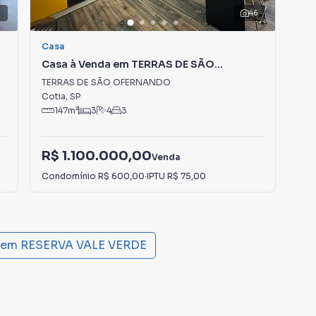
7
46
Casa
Ca
Casa à Venda em TERRAS DE SÃO
Ca
OFERNANDO
VA
TERRAS DE SÃO OFERNANDO
CON
Cotia
,
SP
Cot
147
m²
3
4
3
R$ 1.100.000,00
R$
Venda
Condomínio
R$ 600,00
·
IPTU
R$ 75,00
Con
 em
RESERVA VALE VERDE