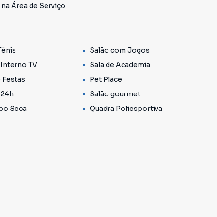
 na Área de Serviço
ário estuda permuta de até 40% do valor por um imóvel
de Cotia.
om gosto, conforto e praticidade, além de estar
Tênis
Salão com Jogos
r e segurança. Não perca a oportunidade de adquirir
 Interno TV
Sala de Academia
e Festas
Pet Place
 24h
Salão gourmet
8 1
ipo Seca
Quadra Poliesportiva
rro RESERVA VALE VERDE, em Cotia. Não encontrou o que
Casa em Cotia? Entre em contato com nossa equipe
mentos, casas residenciais e comerciais, sobrados,
ocação, além de empreendimentos em construção ou
 e em outras regiões de Cotia. Aqui você encontra
ue mais combina com seu estilo de vida.