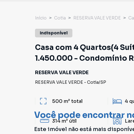
Início
Cotia
RESERVA VALE VERDE
Ca
Indisponível
Casa com 4 Quartos(4 Suít
1.450.000 - Condomínio Re
RESERVA VALE VERDE
RESERVA VALE VERDE
-
Cotia
/
SP
500 m²
total
4
q
Você pode encontrar n
314 m²
útil
Lar
Este imóvel não está mais disponív