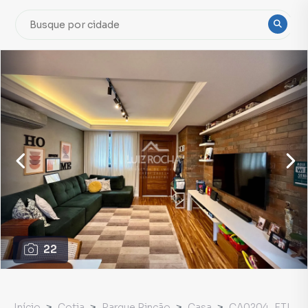
22
Início
Cotia
Parque Rincão
Casa
CA0204_ETL