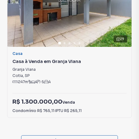
29
Casa
Casa à Venda em Granja Viana
Granja Viana
Cotia
,
SP
247
m²
4
5
4
R$ 1.300.000,00
Venda
Condomínio
R$ 765,11
·
IPTU
R$ 265,11