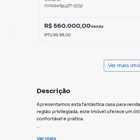
143
m²
2
2
2
R$ 560.000,00
Venda
IPTU
R$ 88,00
Ver mais im
Descrição
Apresentamos esta fantástica casa para venda
região privilegiada, este imóvel oferece um 
confortável e prática.
Com uma área total de 128 m² e uma área útil d
Ver
mais