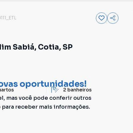
111_ETL
im Sabiá, Cotia, SP
ovas oportunidades!
uartos
2
banheiros
el, mas você pode conferir outros
o para receber mais informações.