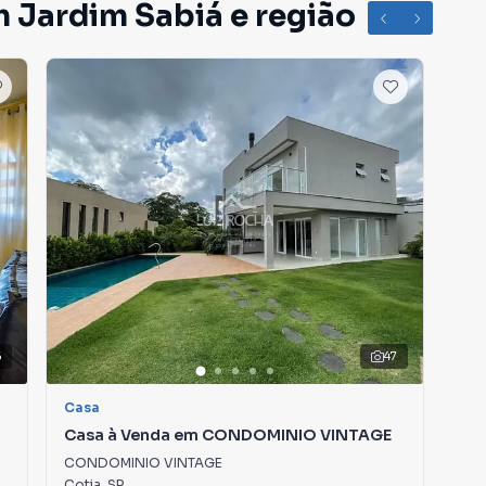
m Jardim Sabiá e região
6
47
Casa
Ca
Casa à Venda em CONDOMINIO VINTAGE
Cas
CONDOMINIO VINTAGE
Jar
Cotia
,
SP
Osa