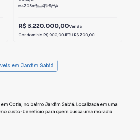
308
m²
4
5
4
R$ 3.220.000,00
R$
Venda
Condomínio
R$ 900,00
·
IPTU
R$ 300,00
IPT
óveis em
Jardim Sabiá
 em Cotia, no bairro Jardim Sabiá. Localizada em uma
ótimo custo-benefício para quem busca uma moradia
e 110 m², a casa conta com 2 quartos e 2 banheiros, além