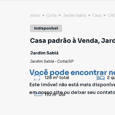
Início
Cotia
Jardim Sabiá
Casa
CA0
Indisponível
Casa padrão à Venda, Jard
Jardim Sabiá
Jardim Sabiá
-
Cotia
/
SP
Você pode encontrar n
128 m²
total
2
q
Este imóvel não está mais disponív
em nosso site ou deixar seu contat
110 m²
útil