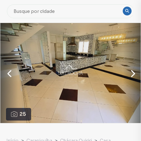
25
Início
Carapicuíba
Chácara Quiriri
Casa