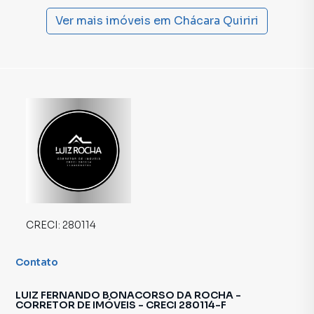
produzir campanhas específicas para Carapicuíba, o que
aumenta muito o número de contatos interessados e
Ver mais imóveis em
Chácara Quiriri
tendo como consequência uma maior chance de vender ou
alugar seu imóvel mais rápido. Contamos também com um
time de programadores, corretores treinados e uma
central de atendimento preparada para atender
proprietários e inquilinos.
CRECI:
280114
Contato
LUIZ FERNANDO BONACORSO DA ROCHA -
CORRETOR DE IMÓVEIS - CRECI 280114-F