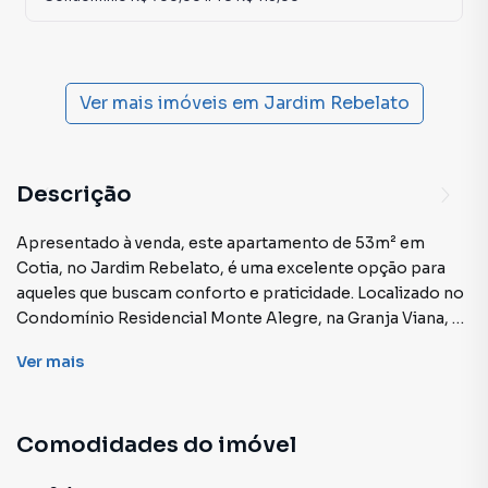
Ver mais imóveis em
Jardim Rebelato
Descrição
Apresentado à venda, este apartamento de 53m² em
Cotia, no Jardim Rebelato, é uma excelente opção para
aqueles que buscam conforto e praticidade. Localizado no
Condomínio Residencial Monte Alegre, na Granja Viana, o
imóvel conta com ampla estrutura de lazer, incluindo
Ver
mais
piscina, playground, churrasqueira e salão gourmet, além
de portaria 24 horas e segurança.
Comodidades do imóvel
A unidade possui 2 quartos, sendo 1 suíte, distribuídos em
um layout funcional e bem aproveitado. O piso de