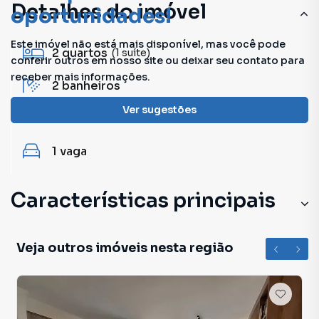
Detalhes do imóvel
oportunidades!
Este imóvel não está mais disponível, mas você pode
2
quartos
(1 suíte)
conferir outros em nosso site ou deixar seu contato para
receber mais informações.
2
banheiros
Ver sugestões
53 m²
útil
1
vaga
Características principais
Aceita Pet
Veja outros imóveis nesta região
Armário Suíte
Armário Cozinha