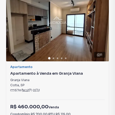
Portaria 24h
Porcelanato
11
Apartamento
Apartamento à Venda em Granja Viana
Granja Viana
Cotia
,
SP
57
m²
2
2
1
R$ 460.000,00
Venda
Condomínio
R$ 700,00
·
IPTU
R$ 115,00