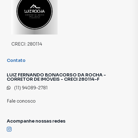
imóvel mais rápido. Contamos também com um time de
programadores, corretores treinados e uma central de
atendimento preparada para atender proprietários e
inquilinos.
CRECI:
280114
Contato
LUIZ FERNANDO BONACORSO DA ROCHA -
CORRETOR DE IMÓVEIS - CRECI 280114-F
(11) 94089-2781
Fale conosco
Acompanhe nossas redes