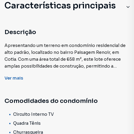
Características principais
Circuito Interno TV
Quadra Tênis
Descrição
Churrasqueira
Apresentando um terreno em condomínio residencial de
alto padrão, localizado no bairro Paisagem Renoir, em
Playground
Cotia. Com uma área total de 658 m², este lote oferece
amplas possibilidades de construção, permitindo a
Sauna Úmida
realização de um projeto personalizado de acordo com as
Ver
mais
necessidades e sonhos de seu novo proprietário.
Salão gourmet
O Condomínio Vintage Arte de Morar é um
Sala de Academia
Comodidades do condomínio
empreendimento diferenciado, que proporciona uma vida
plena de conforto e comodidade aos seus moradores.
Piscina
Dotado de excelente infraestrutura, o local conta com
Circuito Interno TV
diversas áreas de lazer, como quadra de tênis,
Quadra Tênis
Salão Vídeo Cinema
churrasqueira, playground, sauna úmida, salão gourmet,
Churrasqueira