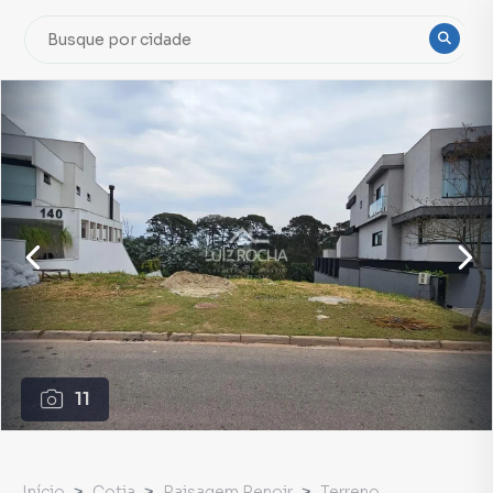
11
Início
Cotia
Paisagem Renoir
Terreno