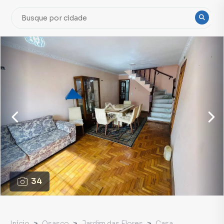
34
Início
Osasco
Jardim das Flores
Casa