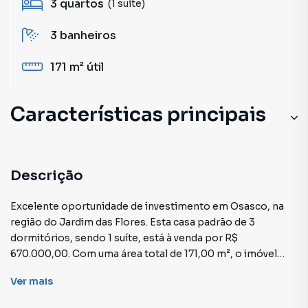
3
quartos
(1 suíte)
3
banheiros
171 m²
útil
Características principais
Sala
Sala de estar
Descrição
Sala de Jantar
Excelente oportunidade de investimento em Osasco, na
região do Jardim das Flores. Esta casa padrão de 3
Cozinha
dormitórios, sendo 1 suíte, está à venda por R$
670.000,00. Com uma área total de 171,00 m², o imóvel
Armário Suíte
está desocupado e não mobiliado, aguardando seu novo
Ver
mais
proprietário.