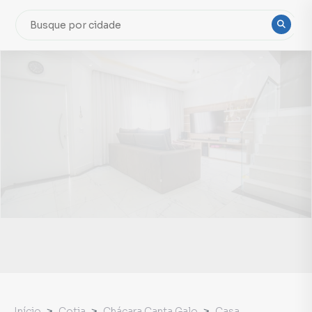
Início
Cotia
Chácara Canta Galo
Casa