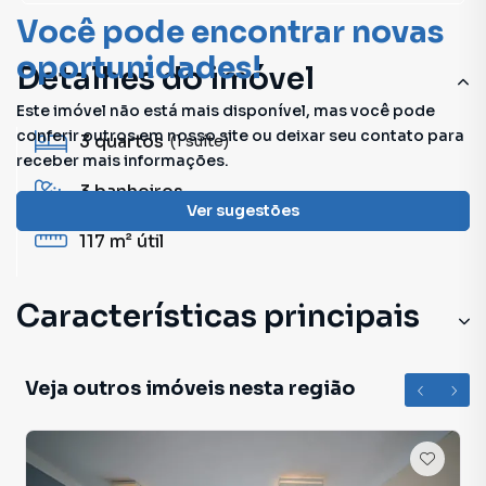
Você pode encontrar novas
oportunidades!
Detalhes do imóvel
Este imóvel não está mais disponível, mas você pode
conferir outros em nosso site ou deixar seu contato para
3
quartos
(1 suíte)
receber mais informações.
3
banheiros
Ver sugestões
117 m²
útil
Características principais
Churrasqueira
Veja outros imóveis nesta região
Closet
Piscina