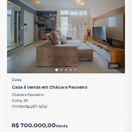
Playground
Portaria 24h
65
Casa
Casa à Venda em Chácara Pavoeiro
Chácara Pavoeiro
Cotia
,
SP
116
m²
3
3
2
R$ 700.000,00
Venda