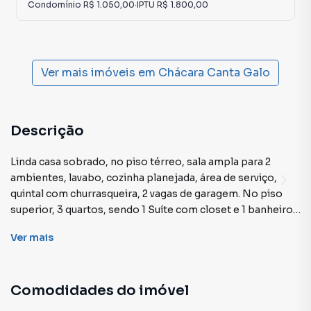
Condomínio
R$ 1.050,00
·
IPTU
R$ 1.800,00
Ver mais imóveis em
Chácara Canta Galo
Descrição
Linda casa sobrado, no piso térreo, sala ampla para 2
ambientes, lavabo, cozinha planejada, área de serviço,
quintal com churrasqueira, 2 vagas de garagem. No piso
superior, 3 quartos, sendo 1 Suíte com closet e 1 banheiro
social. Os acabamentos deste imóvel foram idealizados
Ver
mais
com muito carinho provocando aquela sensação de bem-
estar todos os dias.
Para seu lazer, o condomínio oferece, playground, campo
Comodidades do imóvel
de futebol, academia, churrasqueira, salão de festas. É
perfeito para você reunir família e amigos.