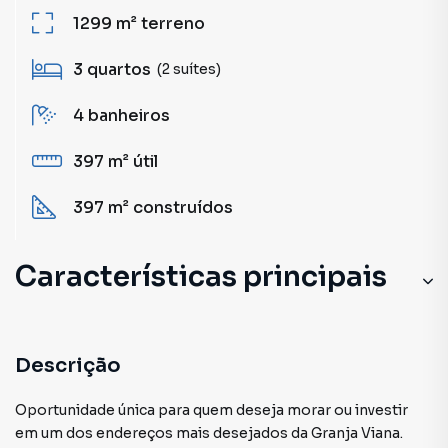
1299 m²
terreno
3
quartos
(2 suítes)
4
banheiros
397 m²
útil
397 m²
construídos
Características principais
Lavanderia
Sala
Descrição
Despensa
Oportunidade única para quem deseja morar ou investir
em um dos endereços mais desejados da Granja Viana.