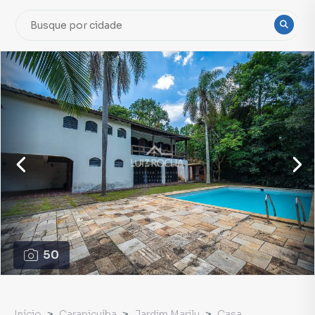
50
Início
Carapicuíba
Jardim Marilu
Casa