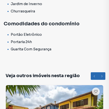
patrimonial, tornando esta uma excelente opção tanto
Jardim de Inverno
para moradia quanto para investimento.
Churrasqueira
O Condomínio Granja Velha é tradicional e reconhecido
Comodidades do condomínio
pela preservação ambiental, atmosfera acolhedora e
qualidade de vida que oferece. Um lugar que valoriza quem
Portão Eletrônico
você é, proporcionando paz, privacidade e contato
intenso com a natureza em um dos bairros mais especiais
Portaria 24h
da Granja Viana.
Guarita Com Segurança
Descrição empreendimento
Imagine viver em um dos endereços mais desejados da
Granja Viana, cercado por natureza, conforto e tudo o que
você precisa para o dia a dia. Este condomínio está
Veja outros imóveis nesta região
localizado em uma das regiões mais privilegiadas do
bairro, no coração da Granja, com acesso rápido à Rodovia
Raposo Tavares e rodeado por uma infraestrutura
completa.
A poucos minutos de escolas renomadas, supermercados,