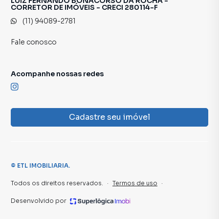
LUIZ FERNANDO BONACORSO DA ROCHA -
CORRETOR DE IMÓVEIS - CRECI 280114-F
IMOBILIARIA é uma imobiliária digital com imóveis em
(11) 94089-2781
diversas cidades do Brasil, incluindo Carapicuíba.
Fale conosco
Na ETL IMOBILIARIA você consegue vender ou alugar seu
imóvel muito mais rápido do que em imobiliárias
tradicionais. Já vendemos e locamos diversos imóveis em
Acompanhe nossas redes
Carapicuíba, especialmente em Jardim Marilu. Isso porque
temos uma equipe de marketing digital focada em produzir
campanhas específicas para Carapicuíba, o que aumenta
muito o número de contatos interessados e tendo como
Cadastre seu imóvel
consequência uma maior chance de vender ou alugar seu
imóvel mais rápido. Contamos também com um time de
programadores, corretores treinados e uma central de
atendimento preparada para atender proprietários e
©
ETL IMOBILIARIA
.
inquilinos.
Todos os direitos reservados.
·
Termos de uso
·
Desenvolvido por