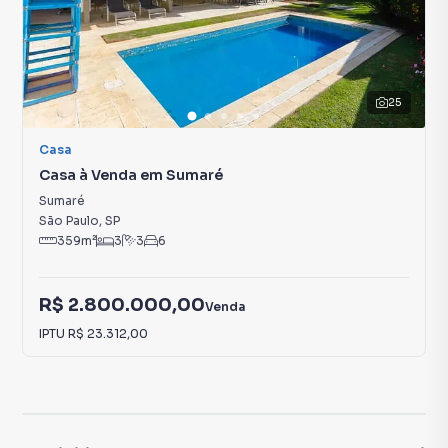
25
Casa
Casa à Venda em Sumaré
Sumaré
São Paulo
,
SP
359
m²
3
3
6
R$ 2.800.000,00
Venda
IPTU
R$ 23.312,00