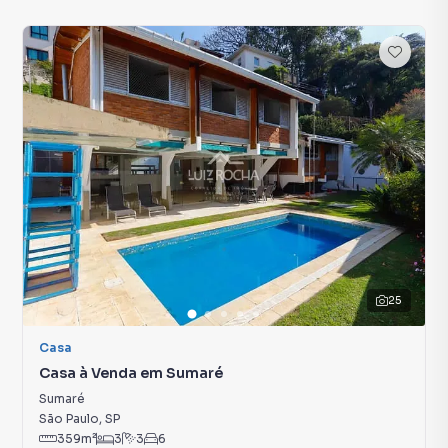
25
Casa
Casa à Venda em Sumaré
Sumaré
São Paulo
,
SP
359
m²
3
3
6